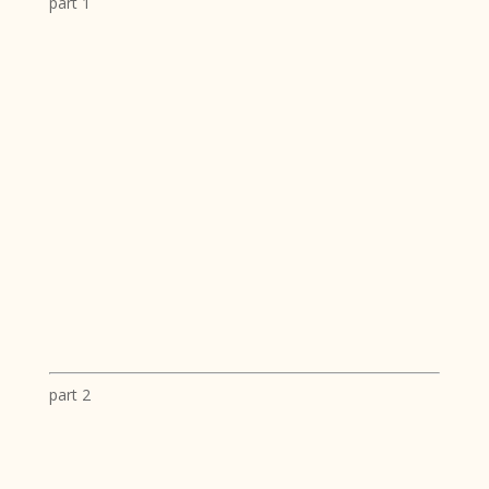
part 1
part 2