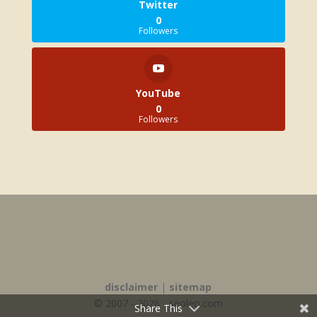
Twitter
0
Followers
YouTube
0
Followers
disclaimer
|
sitemap
© 2007 - 2026 - seoleo.com
Share This