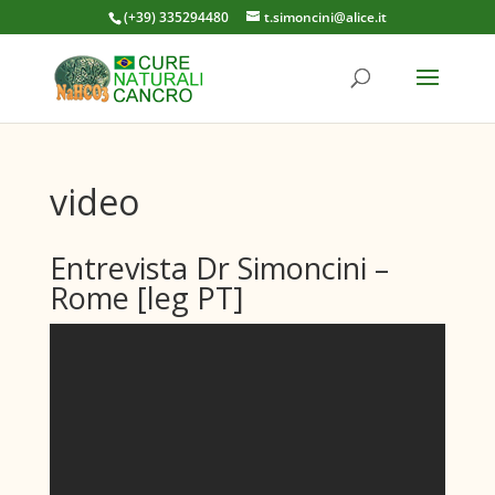
(+39) 335294480
t.simoncini@alice.it
video
Entrevista Dr Simoncini –
Rome [leg PT]