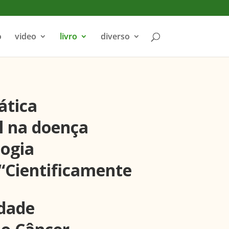
o
video
livro
diverso
ática
l na doença
logia
 “Cientificamente
idade