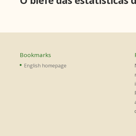
O blefe das estatísticas 
Bookmarks
English homepage