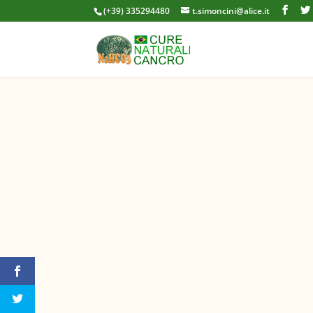
(+39) 335294480
t.simoncini@alice.it