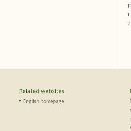
P
I
e
Related websites
English homepage