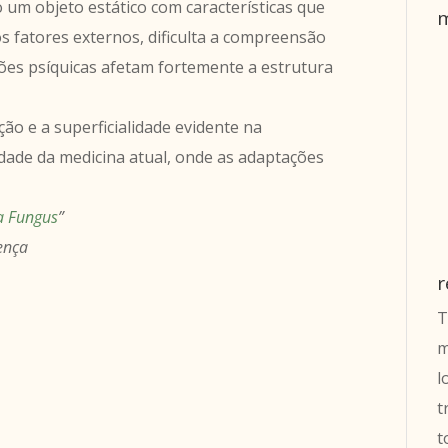
m objeto estático com características que
m
os fatores externos, dificulta a compreensão
ões psíquicas afetam fortemente a estrutura
ão e a superficialidade evidente na
idade da medicina atual, onde as adaptações
.
 a Fungus
”
ença
r
T
m
l
t
t