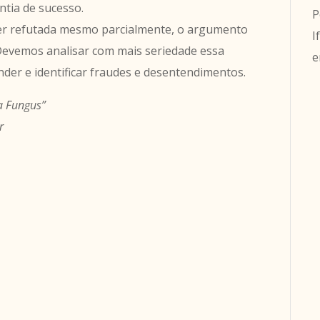
ntia de sucesso.
P
ser refutada mesmo parcialmente, o argumento
I
 Devemos analisar com mais seriedade essa
e
nder e identificar fraudes e desentendimentos.
 a Fungus”
r