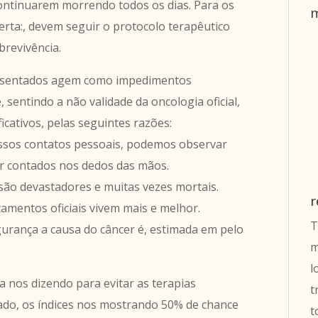
continuarem morrendo todos os dias. Para os
m
lerta:, devem seguir o protocolo terapêutico
brevivência.
presentados agem como impedimentos
, sentindo a não validade da oncologia oficial,
cativos, pelas seguintes razões:
nossos contatos pessoais, podemos observar
r contados nos dedos das mãos.
 são devastadores e muitas vezes mortais.
r
amentos oficiais vivem mais e melhor.
T
gurança a causa do câncer é, estimada em pelo
m
l
a nos dizendo para evitar as terapias
t
lado, os índices nos mostrando 50% de chance
t