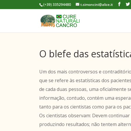
(+39) 335294480
t.simoncini@alice.it
O blefe das estatísti
Um dos mais controversos e contraditóri
que se refere às estatísticas dos paciente
de cada duas pessoas, uma oficialmente s
informação, contudo, contém uma esperanç
tanto para os cientistas como para os pac
Os cientistas observam: Devem continuar
produzindo resultados; não tentem altern